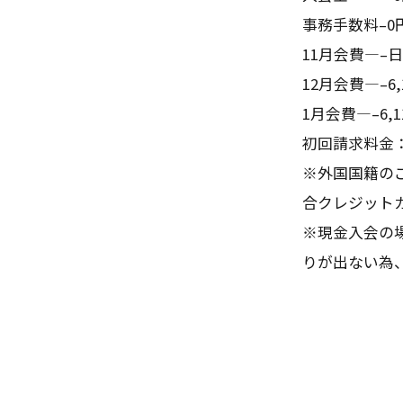
事務手数料–0
11月会費—–
12月会費—–6,
1月会費—–6,1
初回請求料金：
※外国国籍の
合クレジット
※現金入会の
りが出ない為