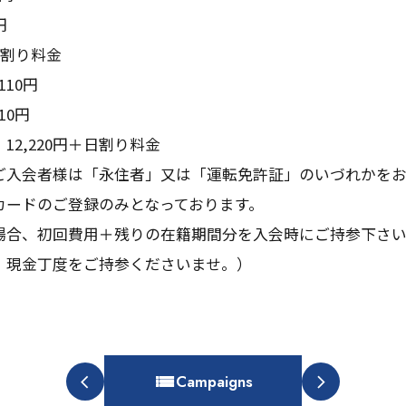
円
日割り料金
110円
10円
12,220円＋日割り料金
ご入会者様は「永住者」又は「運転免許証」のいづれかを
カードのご登録のみとなっております。
場合、初回費用＋残りの在籍期間分を入会時にご持参下さ
、現金丁度をご持参くださいませ。）
Campaigns
arrow_back_ios
arrow_forward_ios