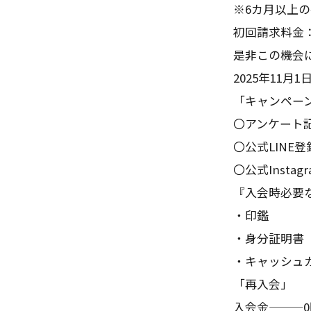
※6カ月以上
初回請求料金：￥1
是非この機会
2025年11月1
「キャンペー
〇アンケート
〇公式LINE登
〇公式Insta
『入会時必要
・印鑑
・身分証明書
・キャッシュ
「再入会」
入会金———0