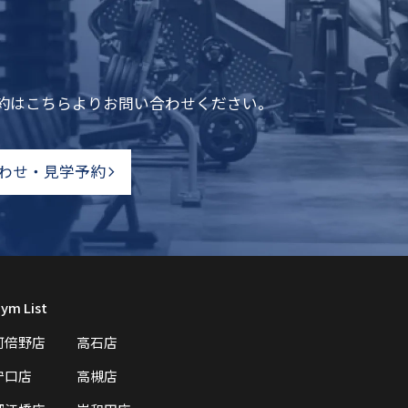
予約はこちらよりお問い合わせください。
わせ・見学予約
ym List
阿倍野店
高石店
守口店
高槻店