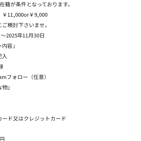
の在籍が条件となっております。
1,000or￥9,000
にご検討下さいませ。
日～2025年11月30日
ン内容」
記入
録
gramフォロー（任意）
な物』
カード又はクレジットカード
円