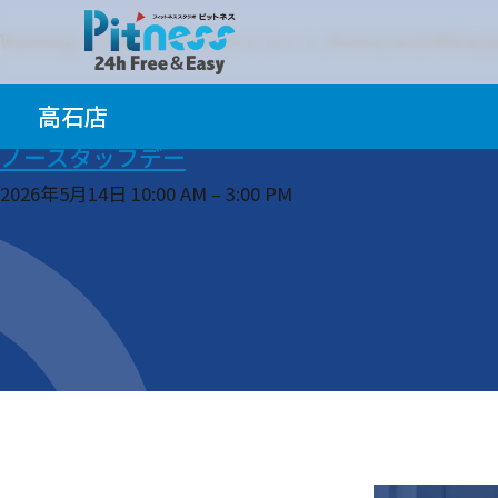
Warning
: Undefined variable $en in
/home/xs214916/pi
Warning
: Undefined variable $jp in
/home/xs214916/pit
高石店
ノースタッフデー
2026年5月14日 10:00 AM
–
3:00 PM