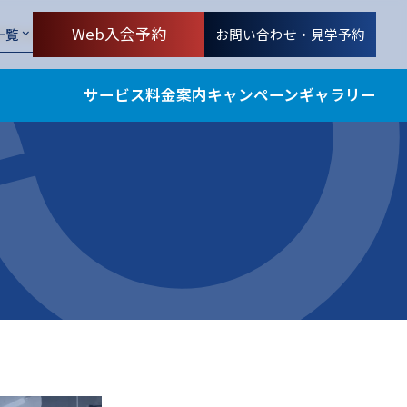
ld/single.php
on line
11
Web入会予約
お問い合わせ・見学予約
一覧
d/single.php
on line
12
サービス
料金案内
キャンペーン
ギャラリー