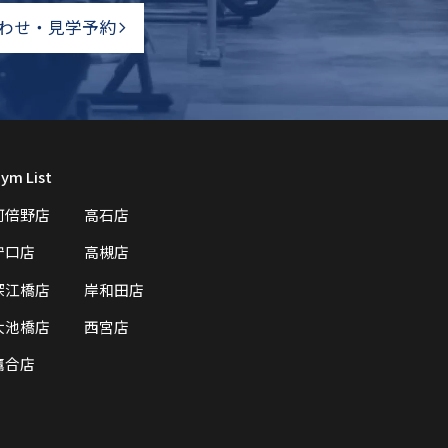
わせ・見学予約
ym List
阿倍野店
高石店
守口店
高槻店
深江橋店
岸和田店
大池橋店
西宮店
鷹合店