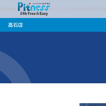
Warning
: Undefined variable $en in
/home/xs214916/pi
Warning
: Undefined variable $jp in
/home/xs214916/pit
高石店