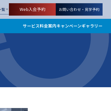
ld/single.php
on line
11
Web入会予約
お問い合わせ・見学予約
一覧
d/single.php
on line
12
サービス
料金案内
キャンペーン
ギャラリー