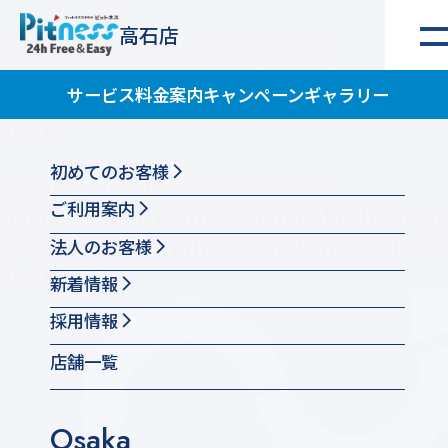
高石店
Warning
: Undefined variable $en in
/home/xs214916/pitness.jp/public_html/wp
サービス
料金案内
キャンペーン
ギャラリー
content/themes/pitness-child/single.php
on
line
11
初めてのお客様
Warning
: Undefined variable $jp in
ご利用案内
/home/xs214916/pitness.jp/public_html/wp
content/themes/pitness-child/single.php
on
法人のお客様
line
12
新着情報
採用情報
店舗一覧
Osaka