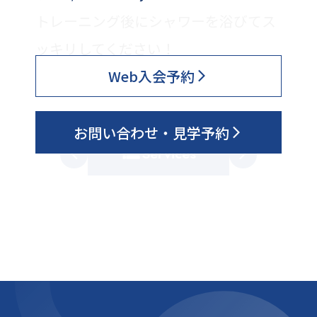
トレーニング後にシャワーを浴びてス
ッキリしてください！
Web入会予約
お問い合わせ・見学予約
Services
arrow_back_ios
arrow_forward_ios