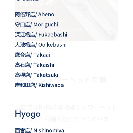
阿倍野店
/ Abeno
守口店
/ Moriguchi
深江橋店
/ Fukaebashi
大池橋店
/ Ooikebashi
鷹合店
/ Takaai
2025 / 08 / 23
高石店
/ Takaishi
高槻店
/ Takatsuki
ReFa シャワーヘッド完備
岸和田店
/ Kishiwada
当店ではReFaの高機能シャワーヘッド
Hyogo
が無料でご利用可能となっておりま
す。
西宮店
/ Nishinomiya