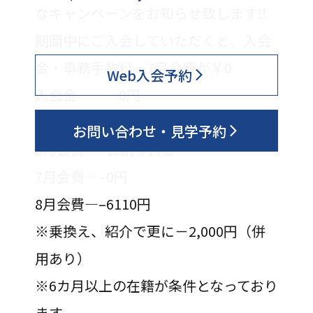
なキャンペーンをお知らせ致します‼
期間中にご入会していただくと、入会
金・事務手数料・7月会費が￥0
Web入会予約
入会金———0円
事務手数料–0円
お問い合わせ・見学予約
6月会費—–日割り料金
7月会費—–0円
8月会費—–6110円
※乗換え、紹介で更に－2,000円（併
用あり）
※6カ月以上の在籍が条件となっており
ます。