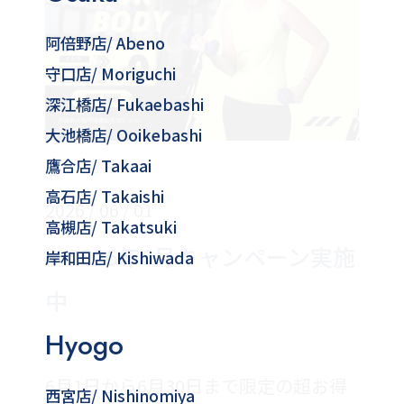
阿倍野店
/ Abeno
守口店
/ Moriguchi
深江橋店
/ Fukaebashi
大池橋店
/ Ooikebashi
鷹合店
/ Takaai
高石店
/ Takaishi
2026 / 06 / 01
高槻店
/ Takatsuki
▷2026年6月キャンペーン実施
岸和田店
/ Kishiwada
中
Hyogo
6月1日から6月30日まで限定の超お得
西宮店
/ Nishinomiya