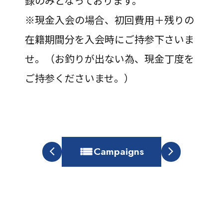
録のみとなっております。
※現金入会の場合、初回費用＋残りの
在籍期間分を入会時にご持参下さいま
せ。（お釣りが出ない為、現金丁度を
ご持参くださいませ。）
Campaigns
arrow_back_ios
arrow_forward_ios